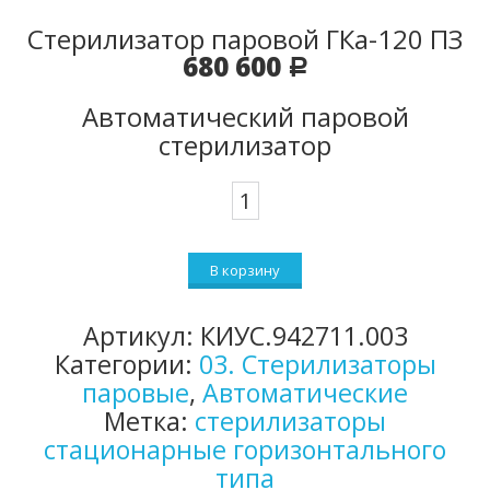
Стерилизатор паровой ГКа-120 ПЗ
680 600
Р
Автоматический паровой
стерилизатор
Количество
Стерилизатор
паровой
В корзину
ГКа-120
ПЗ
Артикул:
КИУС.942711.003
Категории:
03. Стерилизаторы
паровые
,
Автоматические
Метка:
стерилизаторы
стационарные горизонтального
типа